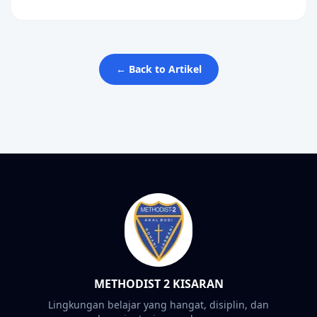
← Back to Artikel
METHODIST 2 KISARAN
Lingkungan belajar yang hangat, disiplin, dan